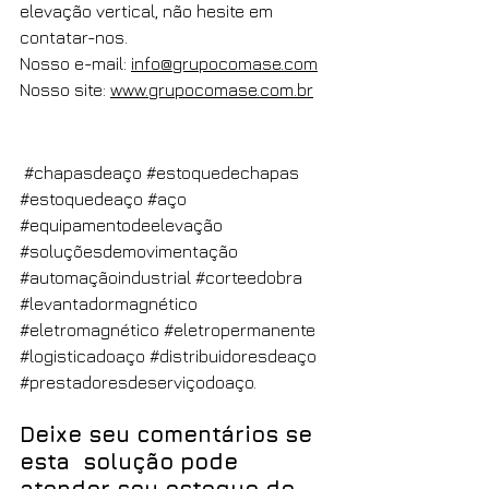
elevação vertical, não hesite em 
contatar-nos. 
Nosso e-mail: 
info@grupocomase.com
Nosso site: 
www.grupocomase.com.br
#chapasdeaço
#estoquedechapas
#estoquedeaço
#aço
#equipamentodeelevação
#soluçõesdemovimentação
#automaçãoindustrial
#corteedobra
#levantadormagnético
#eletromagnético
#eletropermanente
#logisticadoaço
#distribuidoresdeaço
#prestadoresdeserviçodoaço
. 
Deixe seu comentários se 
esta  solução pode 
atender seu estoque de 