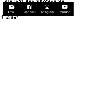
chapas de aço?
Email
Facebook
Instagram
YouTube
Ver tudo
Posts recentes