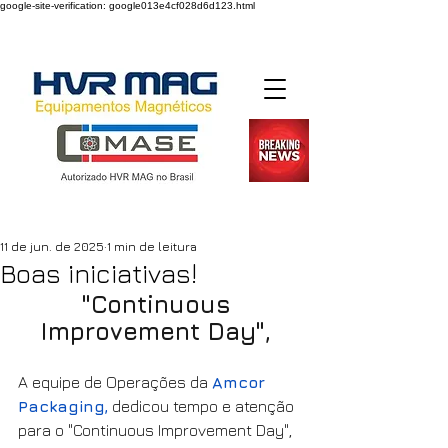
google-site-verification: google013e4cf028d6d123.html
Desde 2004
11 de jun. de 2025
1 min de leitura
Boas iniciativas!
"Continuous 
Improvement Day", 
A equipe de Operações da 
Amcor 
Packaging,
 dedicou tempo e atenção 
para o "Continuous Improvement Day", 