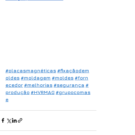
#placasmagnéticas
#fixaçãodem
oldes
#moldagem
#moldes
#forn
ecedor
#melhorias
#segurança
#
produção
#HVRMAG
#grupocomas
e