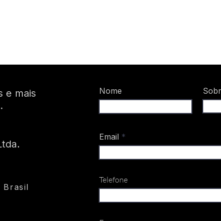
Nome
Sob
s e mais
.
Email
tda.
Telefone
 Brasil