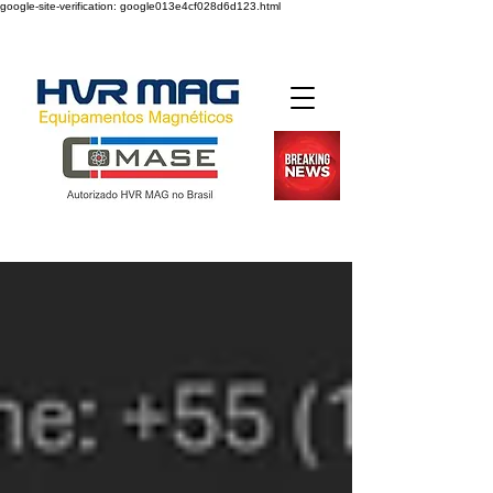
google-site-verification: google013e4cf028d6d123.html
Desde 2004