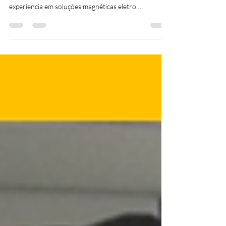
Equipamentos Magnéticos Eletro Permanentes A
COMASE acumula 25 anos de dedicação e
experiencia em soluções magnéticas eletro
permanentes para elevação, movimentação de
materiais ferromagnéticos e fixação, troca rápida de
moldes e matrizes, fixação de peças em centros de
usinagem e módulos, garras e pinças para automação
e braços robóticos em linhas de produção de peças.
Nosso alvo é reunir a capacidade técnica nas
aplicações dos equipamentos magnéticos
colaborando exclusiv