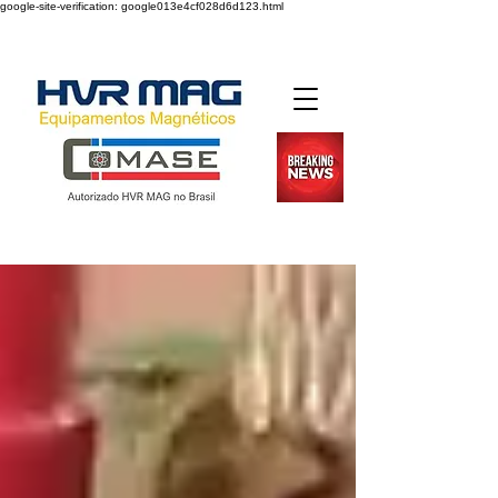
google-site-verification: google013e4cf028d6d123.html
Desde 2004